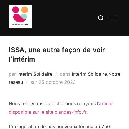
contenu
Aller
principal
au
Rechercher :
PERMUT
contenu
ISSA, une autre façon de voir
l’intérim
par
Intérim Solidaire
dans
Interim Solidaire
,
Notre
Publié
réseau
sur
25 octobre 2023
le
Nous reprenons ou plutôt nous relayons l’
article
disponible sur le site xlandes-info.fr
.
L’inauguration de nos nouveaux locaux au 250