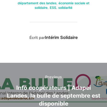
département des landes
,
économie sociale et
solidaire
,
ESS
,
solidarité
AUTEUR DE LA PUBLICATION
Intérim Solidaire
Écrit par
Navigation
de
Previous
Previous
l’article
Info coopérateurs | Adapei
Landes, la bulle de septembre est
disponible