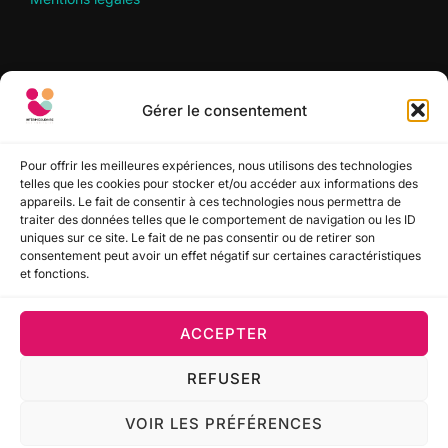
RECHERCHER
Gérer le consentement
Recherche
RECHERCHER
pour :
Pour offrir les meilleures expériences, nous utilisons des technologies
telles que les cookies pour stocker et/ou accéder aux informations des
appareils. Le fait de consentir à ces technologies nous permettra de
SUIVEZ-NOUS
traiter des données telles que le comportement de navigation ou les ID
uniques sur ce site. Le fait de ne pas consentir ou de retirer son
consentement peut avoir un effet négatif sur certaines caractéristiques
et fonctions.
ACCEPTER
Politique de confidentialité
REFUSER
Copyright © 2022-2026 Interim Solidaire Sud Aquitaine
(ISSA) - Mod.
GMUND.digital
VOIR LES PRÉFÉRENCES