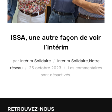
ISSA, une autre façon de voir
l’intérim
par
Intérim Solidaire
Interim Solidaire
,
Notre
Publié
réseau
25 octobre 2023
Les commentaires
le
sont désactivés.
RETROUVEZ-NOUS