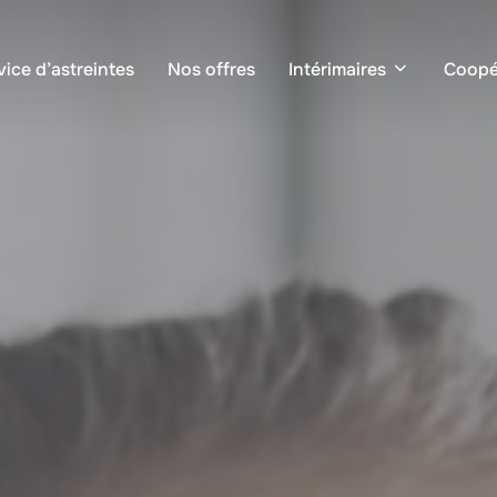
vice d’astreintes
Nos offres
Intérimaires
Coopé