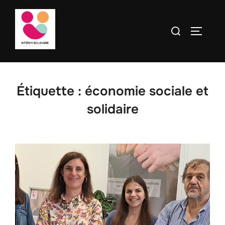
contenu
Aller
principal
au
Rechercher :
PERMUT
contenu
Étiquette :
économie sociale et
solidaire