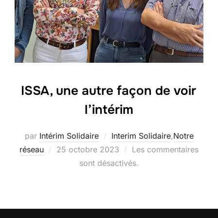
ISSA, une autre façon de voir
l’intérim
par
Intérim Solidaire
Interim Solidaire
,
Notre
Publié
réseau
25 octobre 2023
Les commentaires
le
sont désactivés.