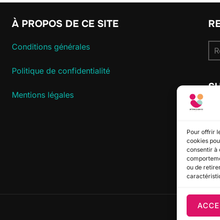
À PROPOS DE CE SITE
R
Re
Conditions générales
pou
Politique de confidentialité
S
Mentions légales
Pour offrir 
cookies pour
consentir à 
comportement
ou de retire
caractéristi
ACCE