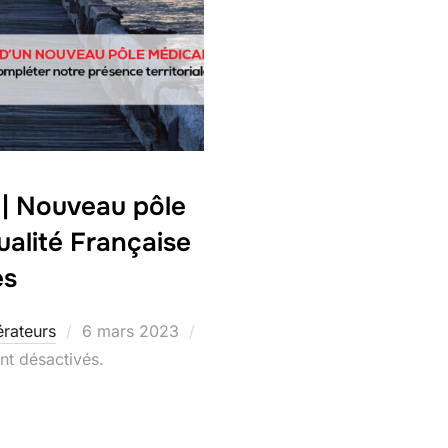
 | Nouveau pôle
ualité Française
es
Publié
rateurs
6 mars 2023
le
t désactivés.