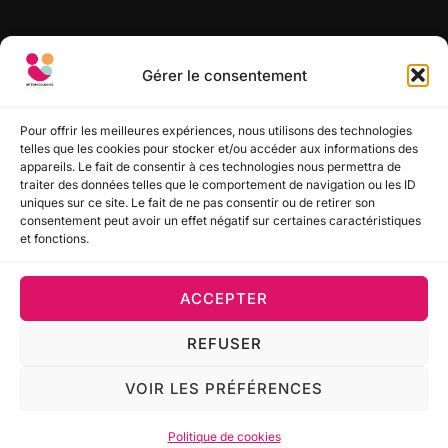
RECHERCHER
Gérer le consentement
Recherche
RECHERCHER
pour :
Pour offrir les meilleures expériences, nous utilisons des technologies
telles que les cookies pour stocker et/ou accéder aux informations des
appareils. Le fait de consentir à ces technologies nous permettra de
SUIVEZ-NOUS
traiter des données telles que le comportement de navigation ou les ID
uniques sur ce site. Le fait de ne pas consentir ou de retirer son
consentement peut avoir un effet négatif sur certaines caractéristiques
et fonctions.
ACCEPTER
Politique de confidentialité
REFUSER
Copyright © 2022-2026 Interim Solidaire Sud Aquitaine
(ISSA) - Mod.
GMUND.digital
VOIR LES PRÉFÉRENCES
Inspiro Theme
par
WPZOOM
Politique de cookies