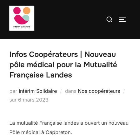
contenu
Aller
principal
au
Rechercher :
PERMUT
contenu
Infos Coopérateurs | Nouveau
pôle médical pour la Mutualité
Française Landes
par
Intérim Solidaire
dans
Nos coopérateurs
Publié
sur
6 mars 2023
le
La mutualité Française landes a ouvert un nouveau
Pôle médical à Capbreton.