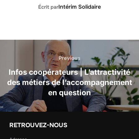
AUTEUR DE LA PUBLICATION
Intérim Solidaire
Écrit par
Navigation
de
Previous
Previous
l’article
Infos coopérateurs | L’attractivité
des métiers de l’accompagnement
en question
RETROUVEZ-NOUS