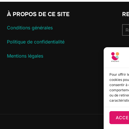
À PROPOS DE CE SITE
R
Re
Conditions générales
pou
Politique de confidentialité
S
Mentions légales
Pour offrir 
cookies pour
consentir à 
comportement
ou de retire
caractéristi
ACCE