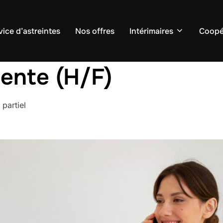
vice d’astreintes
Nos offres
Intérimaires
Coopé
lente (H/F)
partiel