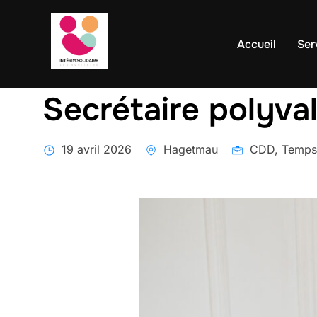
contenu
Aller
principal
au
Accueil
Ser
contenu
Secrétaire polyva
19 avril 2026
Hagetmau
CDD, Temps 