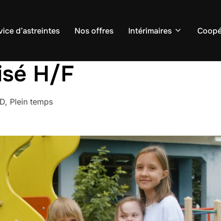
vice d’astreintes
Nos offres
Intérimaires
Coopé
isé H/F
, Plein temps