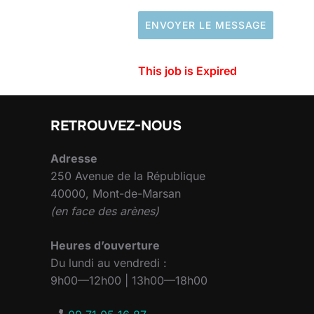
ENVOYER LE MESSAGE
This job is Expired
RETROUVEZ-NOUS
Adresse
250 Avenue de la République
40000, Mont-de-Marsan
(en face des arènes)
Heures d’ouverture
Du lundi au vendredi :
9h00—12h00 | 13h00—18h00