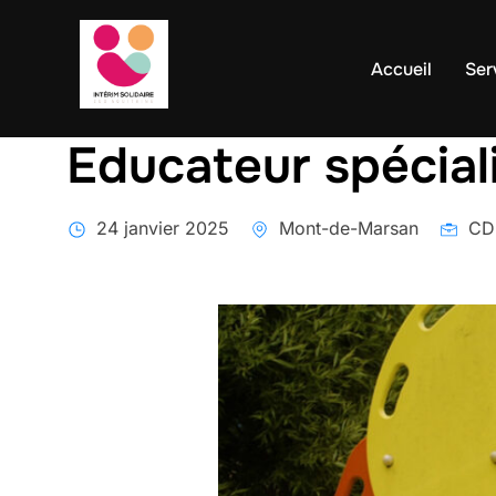
contenu
Aller
principal
au
Accueil
Ser
contenu
Educateur spécial
24 janvier 2025
Mont-de-Marsan
CDD