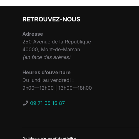
RETROUVEZ-NOUS
Adresse
250 Avenue de la République
40000, Mont-de-Marsan
(en face des arènes)
Heures d’ouverture
Du lundi au vendredi :
9h00—12h00 | 13h00—18h00
09 71 05 16 87
Politique de confidentialité