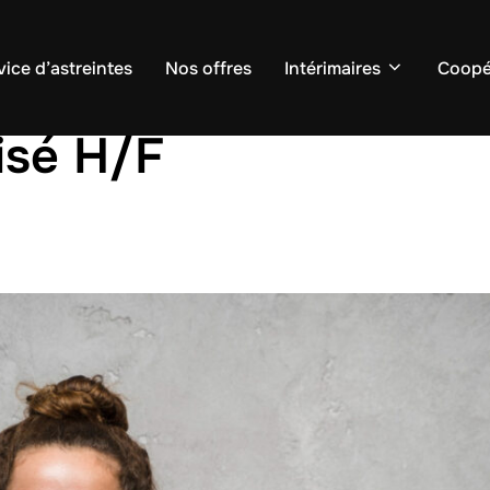
vice d’astreintes
Nos offres
Intérimaires
Coopé
isé H/F