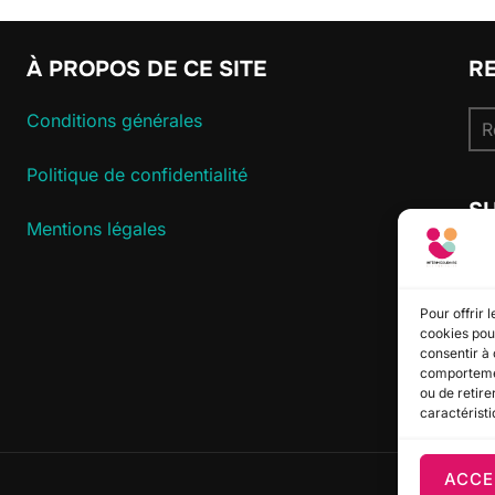
À PROPOS DE CE SITE
R
Re
Conditions générales
pou
Politique de confidentialité
S
Mentions légales
Pour offrir 
cookies pour
consentir à 
comportement
ou de retire
caractéristi
ACCE