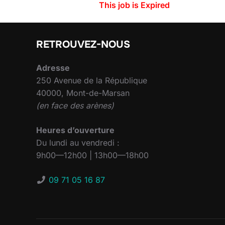
This job is Expired
RETROUVEZ-NOUS
Adresse
250 Avenue de la République
40000, Mont-de-Marsan
(en face des arènes)
Heures d’ouverture
Du lundi au vendredi :
9h00—12h00 | 13h00—18h00
09 71 05 16 87