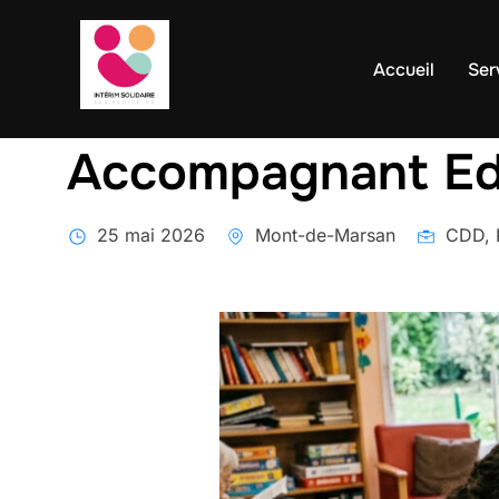
contenu
Aller
principal
au
Accueil
Ser
contenu
Accompagnant Edu
25 mai 2026
Mont-de-Marsan
CDD, P