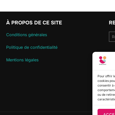
À PROPOS DE CE SITE
R
Re
Conditions générales
pou
Politique de confidentialité
S
Mentions légales
Pour offrir 
cookies pour
consentir à 
comportement
ou de retire
caractéristi
ACCE