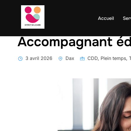
contenu
Aller
principal
au
Accueil
Ser
contenu
Accompagnant éduc
3 avril 2026
Dax
CDD, Plein temps, T