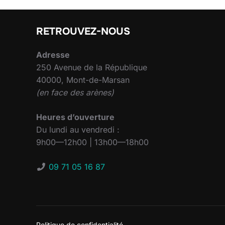
RETROUVEZ-NOUS
Adresse
250 Avenue de la République
40000, Mont-de-Marsan
(en face des arènes)
Heures d’ouverture
Du lundi au vendredi :
9h00—12h00 | 13h00—18h00
09 71 05 16 87
Politique de confidentialité