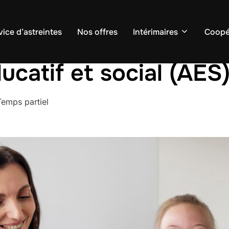
vice d’astreintes
Nos offres
Intérimaires
Coopé
atif et social (AES
emps partiel