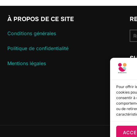
À PROPOS DE CE SITE
R
Re
Conditions générales
pou
Politique de confidentialité
S
Mentions légales
Pour offrir 
cookies pour
consentir à 
comportement
ou de retire
caractéristi
ACCE