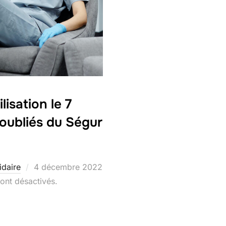
isation le 7
oubliés du Ségur
Publié
idaire
4 décembre 2022
le
ont désactivés.