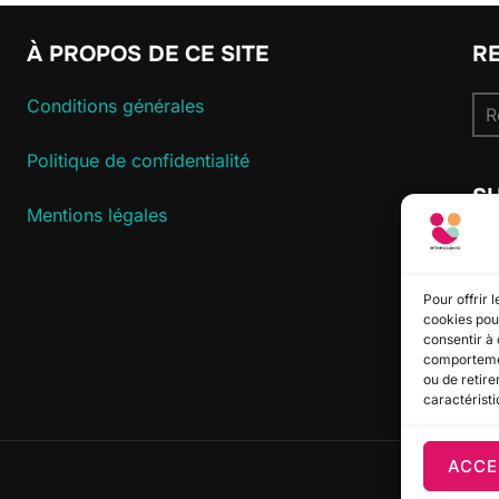
À PROPOS DE CE SITE
R
Re
Conditions générales
pou
Politique de confidentialité
S
Mentions légales
Pour offrir 
cookies pour
consentir à 
comportement
ou de retire
caractéristi
ACCE