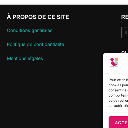
À PROPOS DE CE SITE
R
Re
Conditions générales
pou
Politique de confidentialité
S
Mentions légales
Pour offrir 
cookies pour
consentir à 
comportement
ou de retire
caractéristi
ACCE