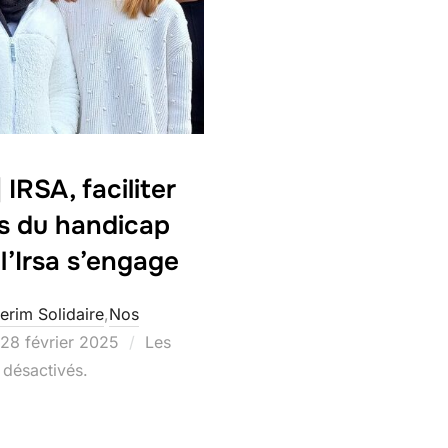
IRSA, faciliter
rs du handicap
 l’Irsa s’engage
terim Solidaire
,
Nos
Publié
28 février 2025
Les
le
désactivés.