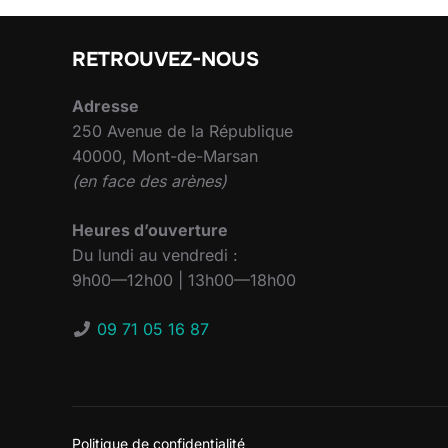
RETROUVEZ-NOUS
Adresse
250 Avenue de la République
40000, Mont-de-Marsan
(en face des arènes)
Heures d’ouverture
Du lundi au vendredi :
9h00—12h00 | 13h00—18h00
09 71 05 16 87
Politique de confidentialité