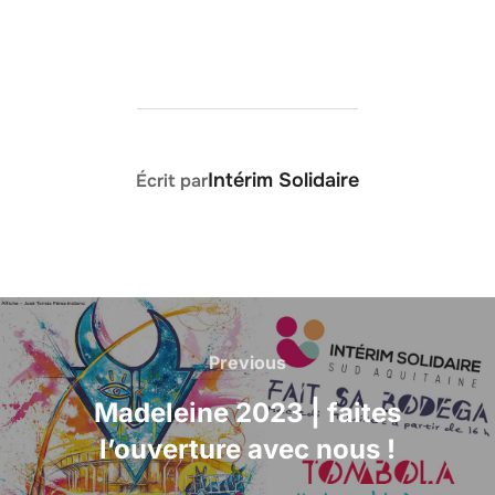
AUTEUR DE LA PUBLICATION
Intérim Solidaire
Écrit par
Navigation
de
Previous
Previous
l’article
Madeleine 2023 | faites
l’ouverture avec nous !