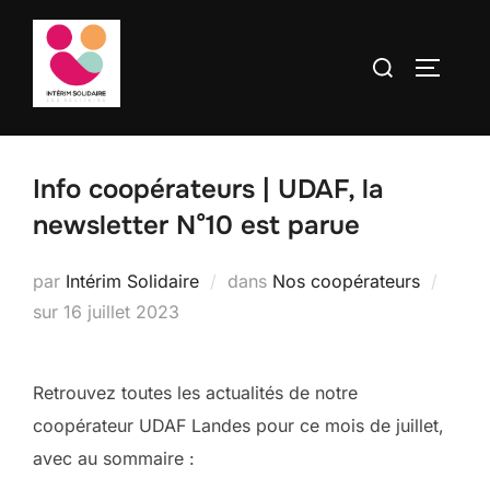
contenu
Aller
principal
au
Rechercher :
PERMUT
contenu
Info coopérateurs | UDAF, la
newsletter N°10 est parue
par
Intérim Solidaire
dans
Nos coopérateurs
Publié
sur
16 juillet 2023
le
Retrouvez toutes les actualités de notre
coopérateur UDAF Landes pour ce mois de juillet,
avec au sommaire :