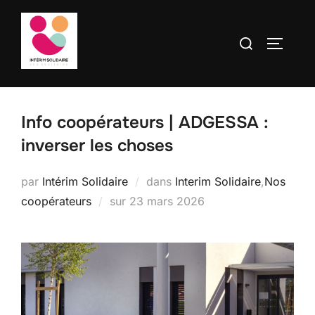
contenu
Aller
principal
au
Rechercher :
PERMUT
contenu
Info coopérateurs | ADGESSA :
inverser les choses
par
Intérim Solidaire
dans
Interim Solidaire
,
Nos
Publié
coopérateurs
sur
23 mars 2026
le