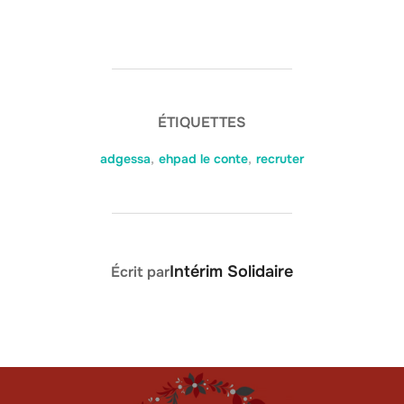
ÉTIQUETTES
adgessa
,
ehpad le conte
,
recruter
AUTEUR DE LA PUBLICATION
Intérim Solidaire
Écrit par
Navigation