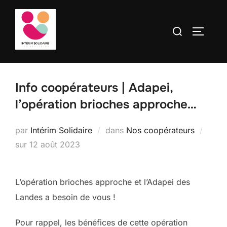
contenu
Aller
principal
au
Rechercher :
PERMUT
contenu
Info coopérateurs | Adapei,
l’opération brioches approche…
par
Intérim Solidaire
dans
Nos coopérateurs
Publié
sur
12 août 2023
le
L’opération brioches approche et l’Adapei des
Landes a besoin de vous !
Pour rappel, les bénéfices de cette opération