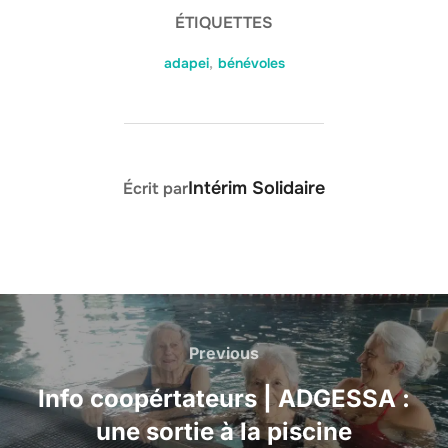
ÉTIQUETTES
adapei
,
bénévoles
AUTEUR DE LA PUBLICATION
Intérim Solidaire
Écrit par
Navigation
de
Previous
Previous
l’article
Info coopértateurs | ADGESSA :
une sortie à la piscine