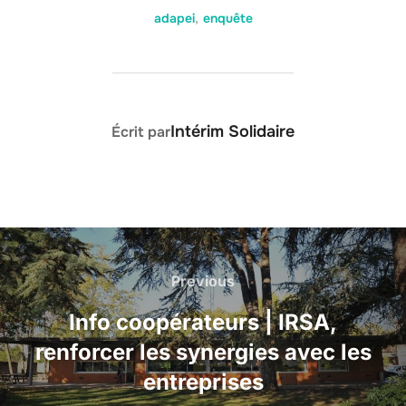
adapei
,
enquête
AUTEUR DE LA PUBLICATION
Intérim Solidaire
Écrit par
Navigation
de
Previous
Previous
l’article
Info coopérateurs | IRSA,
renforcer les synergies avec les
entreprises