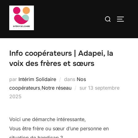
contenu
Aller
principal
au
Rechercher :
PERMUT
contenu
Info coopérateurs | Adapei, la
voix des frères et sœurs
par
Intérim Solidaire
dans
Nos
Publié
coopérateurs
,
Notre réseau
sur
13 septembre
le
2025
Voici une démarche intéressante,
Vous être frère ou sœur d’une personne en
situation de handicap ?