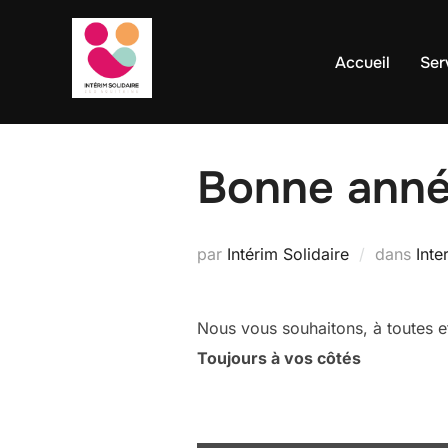
contenu
Aller
principal
au
Accueil
Ser
contenu
Bonne anné
par
Intérim Solidaire
dans
Inte
Nous vous souhaitons, à toutes e
Toujours à vos côtés