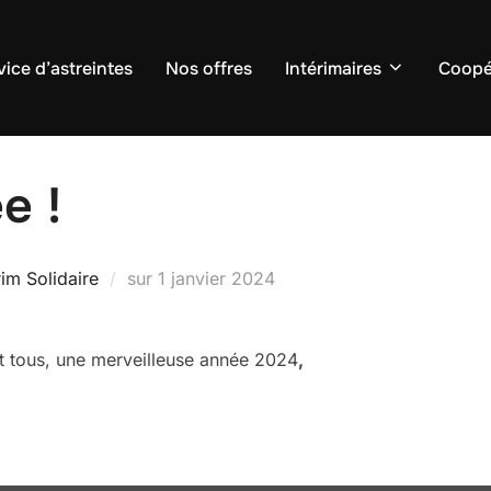
vice d’astreintes
Nos offres
Intérimaires
Coopé
e !
Publié
rim Solidaire
sur
1 janvier 2024
le
t tous, une merveilleuse année 2024
,