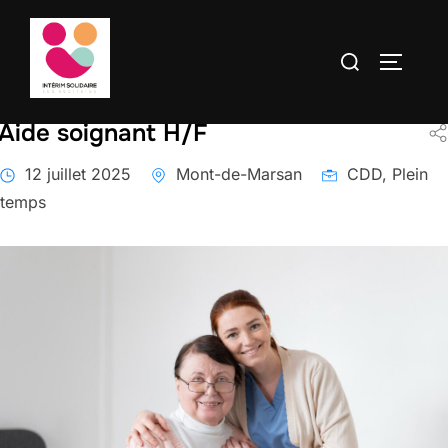
contenu
Aller
principal
au
Rechercher :
PERMUT
contenu
Aide soignant H/F
12 juillet 2025
Mont-de-Marsan
CDD, Plein
temps