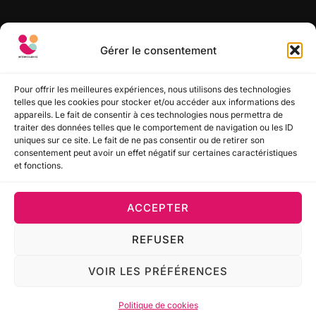
RECHERCHER
Gérer le consentement
Recherche
RECHERCHER
pour :
Pour offrir les meilleures expériences, nous utilisons des technologies
telles que les cookies pour stocker et/ou accéder aux informations des
appareils. Le fait de consentir à ces technologies nous permettra de
SUIVEZ-NOUS
traiter des données telles que le comportement de navigation ou les ID
uniques sur ce site. Le fait de ne pas consentir ou de retirer son
consentement peut avoir un effet négatif sur certaines caractéristiques
et fonctions.
ACCEPTER
REFUSER
Politique de confidentialité
Copyright © 2022-2026 Interim Solidaire Sud Aquitaine
(ISSA) - Mod.
GMUND.digital
VOIR LES PRÉFÉRENCES
Inspiro Theme
par
WPZOOM
Politique de cookies