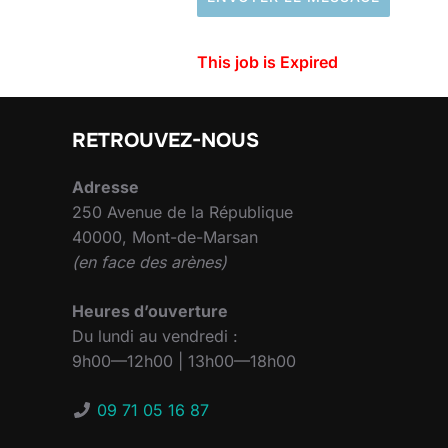
This job is Expired
RETROUVEZ-NOUS
Adresse
250 Avenue de la République
40000, Mont-de-Marsan
(en face des arènes)
Heures d’ouverture
Du lundi au vendredi :
9h00—12h00 | 13h00—18h00
09 71 05 16 87