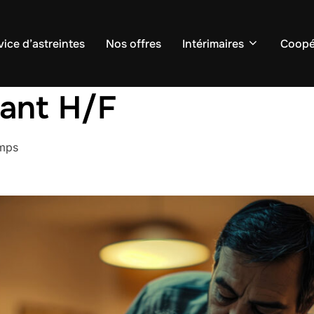
vice d’astreintes
Nos offres
Intérimaires
Coopé
nant H/F
emps