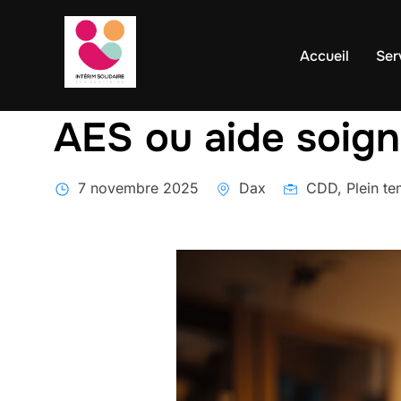
contenu
Aller
principal
au
Accueil
Ser
contenu
AES ou aide soig
7 novembre 2025
Dax
CDD, Plein t