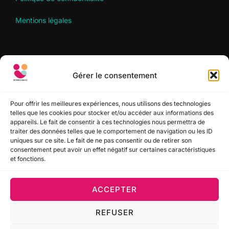
Mentions légales
RECHERCHER
Gérer le consentement
Recherche
RECHERCHER
pour :
Pour offrir les meilleures expériences, nous utilisons des technologies
telles que les cookies pour stocker et/ou accéder aux informations des
appareils. Le fait de consentir à ces technologies nous permettra de
SUIVEZ-NOUS
traiter des données telles que le comportement de navigation ou les ID
uniques sur ce site. Le fait de ne pas consentir ou de retirer son
consentement peut avoir un effet négatif sur certaines caractéristiques
et fonctions.
ACCEPTER
Politique de confidentialité
REFUSER
Copyright © 2022-2026 Interim Solidaire Sud Aquitaine